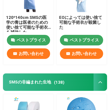
使い捨て可能な手術衣
120*140cm SMSの医
EOによっては使い捨て
学の青は医者のための
可能な手術衣が殺菌し
使い捨て可能な手術衣
た
SMSの非編まれた生地
を補強した
ベストプライス
ベストプライス
PPの非編まれた生地
お問い合わせ
お問い合わせ
使い捨て可能な分離のガウン
3つの層使い捨て可能なマスク
SMSの非編まれた生地
(138)
使い捨て可能な実験室のコート
使い捨て可能な着物のガウン