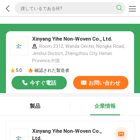
Xinyang Yihe Non-Woven Co., Ltd.
Room 2312, Wanda Center, Nongke Road,
Jinshui District, Zhengzhou City, Henan
Province,中国
5.0
確認された製造者
今すぐ電話
お問い合わせ
製品
企業情報
Xinyang Yihe Non-Woven Co.,
Ltd.