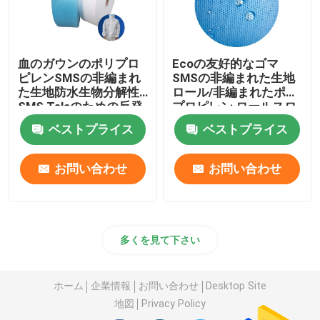
使い捨て可能な敷布ロール
血のガウンのポリプロ
Ecoの友好的なゴマ
ピレンSMSの非編まれ
SMSの非編まれた生地
使い捨て可能な毛網の帽子
た生地防水生物分解性
ロール/非編まれたポリ
SMS Telaのための反発
プロピレン ロールスロ
するSmsの文書
イス
使い捨て可能な靴カバー
ベストプライス
ベストプライス
お問い合わせ
お問い合わせ
多くを見て下さい
ホーム
企業情報
お問い合わせ
Desktop Site
地図
Privacy Policy