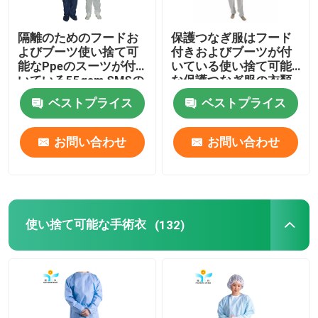
隔離のためのフードお
保護つなぎ服はフード
工場旅行
よびブーツ使い捨て可
付きおよびブーツが付
能なPpeのスーツが付
いている使い捨て可能
いている55gsm SMSの
な保護つなぎ服の衣類
品質管理
使い捨て可能なつなぎ
のスーツを隔離する
ベストプライス
ベストプライス
服
Smsに適する
私達に連絡しなさい
お問い合わせ
お問い合わせ
引用を要求しなさい
使い捨て可能な保護摩耗
使い捨て可能な手術衣
(132)
使い捨て可能な防護服
使い捨て可能な保護つなぎ服