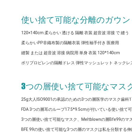
使い捨て可能な分離のガウン
120×140cm 柔らかい 透ける 隔離 衣装 超音波 溶接 で 縫う
柔らかいPP非織布製の隔離衣装 弾性袖手付き 医療用
縫製 または 超音波 溶接 病院用 単身 衣装 120*140cm
ポリプロピレンの隔離ドレス 弾性マッシュレット ネックレスネ
3つの層使い捨て可能なマス
25g大人ISO9001の承認のための3つの層医学のマスク歯科17.5
FDA 3つの層耳のループ17.5*9.5cmが付いている使い捨
3つの層使い捨て可能なマスク、Meltblownの層Bfe99の
BFE 99の使い捨て可能な3つの層のマスクは私を分類する伸縮性