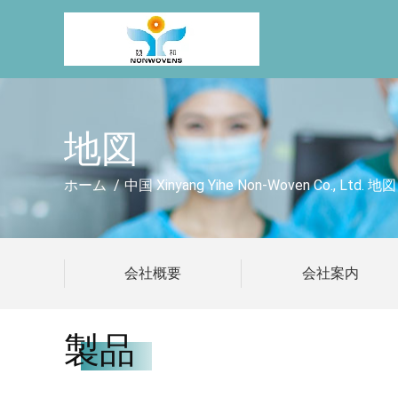
地図
ホーム
/
中国 Xinyang Yihe Non-Woven Co., Ltd. 地図
会社概要
会社案内
製品