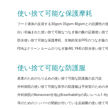
使い捨て可能な保護摩耗
フード液体の反発する30gsm 35gsm 40gsmとの抗菌
白い非編まれた使い捨て可能なつなぎ服の酸の証拠使い捨
防水使い捨て可能な保護摩耗、生物的安全PPEのつなぎ服
FDAはクリーン ルームのつなぎ服4XL YIHEの防水使い捨
使い捨て可能な防護服
産業のためのちり止めの使い捨て可能な防護服の反汚染
外科病院の使い捨て可能な医学の防護服は手術室のための水
外科病院のNonwoven生地はBreathabilityの高いレベ
等のためのジッパーの閉鎖が付いている反細菌の使い捨て可能な