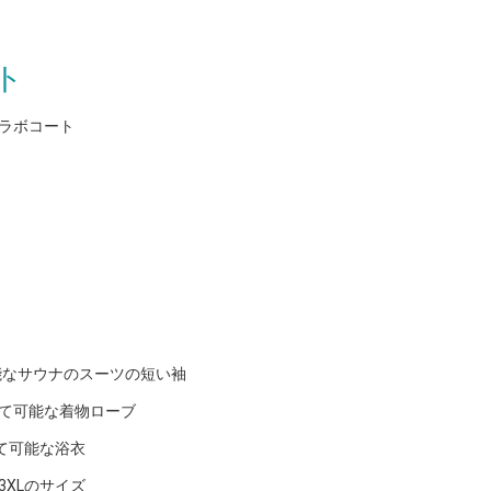
ト
 ラボコート
能なサウナのスーツの短い袖
使い捨て可能な着物ローブ
捨て可能な浴衣
3XLのサイズ