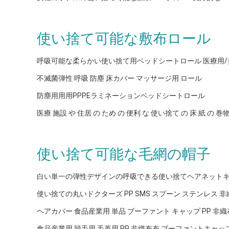
使い捨て可能な敷布ロール
呼吸可能な柔らかい使い捨て用ベッドシートロール 医療用/
不滅菌弾性 呼吸 防塵 床カバー マッサージ用 ロール
防塵用用用PPPEラミネーションベッドシートロール
医療 施設 や 住居 の ため の 便利 な 使い捨て の 床 紙 の 巻
使い捨て可能な毛網の帽子
白い単一の弾性デザインの呼吸できる使い捨てヘアネット
使い捨ての丸いドクターズ PP SMS スプーン ステンレス 
ヘアカバー 食品産業用 単品 ブーファント キャップ PP 非織
食品産業用 脱毛用 毛蓋用 PP 非織布布 ブーファントキャッ