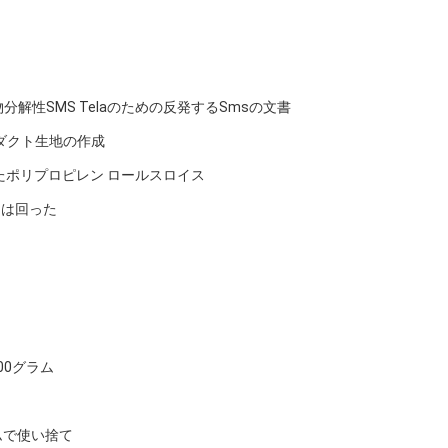
解性SMS Telaのための反発するSmsの文書
ロダクト生地の作成
たポリプロピレン ロールスロイス
Pは回った
100グラム
ラムで使い捨て