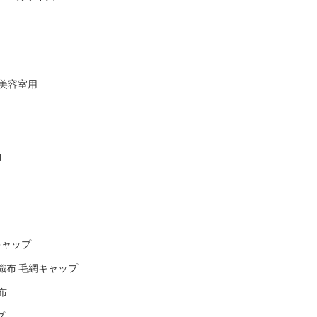
美容室用
物
キャップ
非織布 毛網キャップ
布
プ