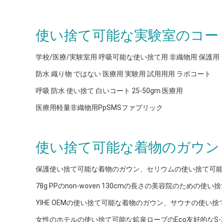
使い捨て可能な実験室のコー
学校/医療/実験室用 呼吸可能な使い捨て用 非織物用 保護用
防水 織り物 ではない 医療用 実験用 試用用用 ラボコート
呼吸 防水 使い捨て 白いコート 25-50gm 医療用
医療用軽量非織物用PpSMSファブリック
使い捨て可能な着物のガウン
保護使い捨て可能な着物のガウン、セリウムの使い捨て可
78g PPのnon-woven 130cmの長さの美容院のための
YIHE OEMの使い捨て可能な着物のガウン、サウナの使い
女性のホテルの使い捨て可能な鉱泉ローブのEco友好的なS-