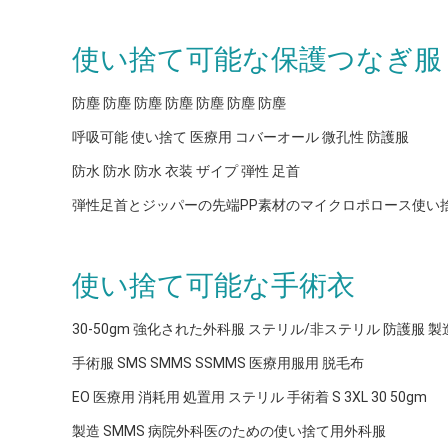
使い捨て可能な保護つなぎ服
防塵 防塵 防塵 防塵 防塵 防塵 防塵
呼吸可能 使い捨て 医療用 コバーオール 微孔性 防護服
防水 防水 防水 衣装 ザイプ 弾性 足首
弾性足首とジッパーの先端PP素材のマイクロポロース使い
使い捨て可能な手術衣
30-50gm 強化された外科服 ステリル/非ステリル 防護服 製
手術服 SMS SMMS SSMMS 医療用服用 脱毛布
EO 医療用 消耗用 処置用 ステリル 手術着 S 3XL 30 50gm
製造 SMMS 病院外科医のための使い捨て用外科服