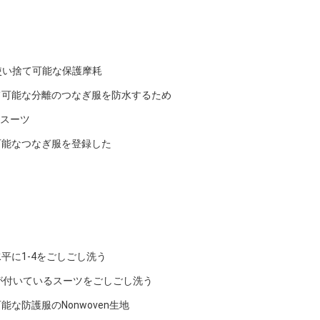
性の使い捨て可能な保護摩耗
て可能な分離のつなぎ服を防水するため
のスーツ
て可能なつなぎ服を登録した
平に1-4をごしごし洗う
ル1-4が付いているスーツをごしごし洗う
防護服のNonwoven生地