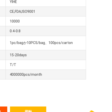
YIHE
CE,FDA,ISO9001
10000
0.4-0.8
1pc/bagか10PCS/bag、100pcs/carton
15-20days
T/T
4000000pcs/month
接触
ス