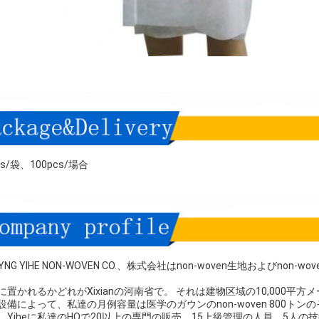
cs/袋、100pcs/場合
AYNG YIHE NON-WOVEN CO.、株式会社はnon-woven生地および
に置かれるかどれがXixianの河南省で。 それは建物区域の10,000平方
設備によって、私達の月例容量は医学のガウンのnon-woven 800トンのそ
、Yiheに私達のHQで20以上の専門の販売、15上級管理の人員、5人