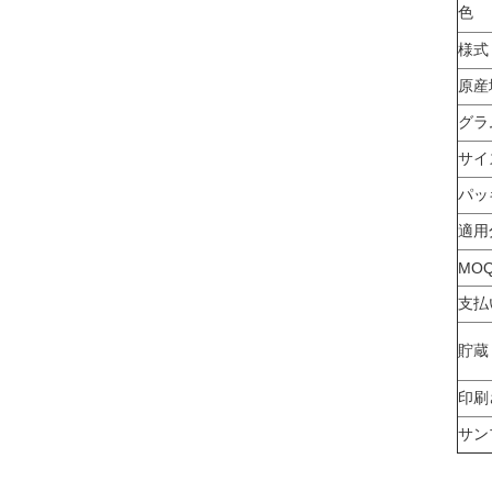
色
様式
原産
グラ
サイ
パッ
適用
MO
支払
貯蔵
印刷
サン