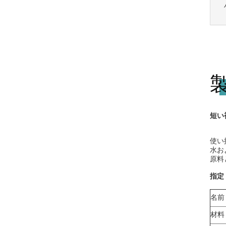
短い
使い
水お
原料
指定
名前
材料