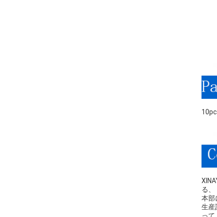
10p
XIN
る、
本部
生産
って