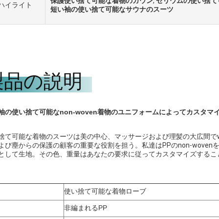
保護使い捨て可能な着物のガウン
,
セリウムの使い捨て
ハイライト
短い袖の使い捨て可能なサウナのスーツ
製品の説明
袖の使い捨て可能なnon-woven着物のユニフォームによってカスタマイ
捨て可能な着物のスーツは美の中心、マッサージおよび理髪の大広間でwi
よび塵からの保護の顧客の重要な役割を担う。私達はPPのnon-woven
として生地。その色、重量はあなたの要求に従ってカスタマイズするこ
使い捨て可能な着物ローブ
非編まれるPP