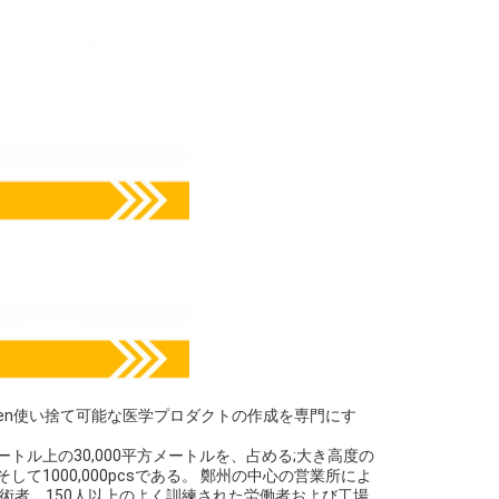
non-woven使い捨て可能な医学プロダクトの作成を専門にす
メートル上の30,000平方メートルを、占める;大き高度の
して1000,000pcsである。 鄭州の中心の営業所によ
の技術者、150人以上のよく訓練された労働者および工場