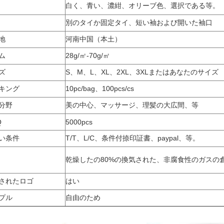
白く、青い、濃紺、オリーブ色、選択である等。
別のタイか固定タイ、短い袖および開いた袖口
地
河南中国（本土）
ム
28g/㎡-70g/㎡
ズ
S、M、L、XL、2XL、3XLまたはあなたのサイズ
キング
10pc/bag、100pcs/cs
分野
美の中心、マッサージ、理髪の大広間、等
Q
5000pcs
い条件
T/T、L/C、条件付捺印証書、paypal、等。
乾燥したの80%の換気された、非腐食性のガスの倉
されたロゴ
はい
プル
自由のため