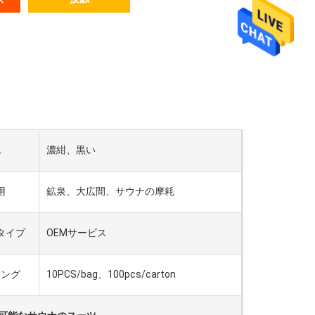
色
濃紺、黒い
用
鉱泉、大広間、サウナの摩耗
タイプ
OEMサービス
キング
10PCS/bag、100pcs/carton