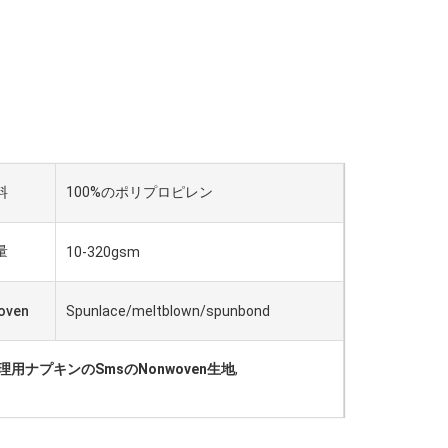
料
100%のポリプロピレン
量
10-320gsm
oven
Spunlace/meltblown/spunbond
理用ナプキンのSmsのNonwoven生地
,