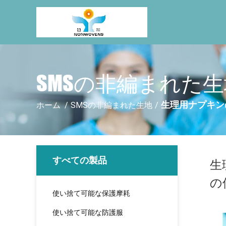
SMSの非編まれた生
生理用ナプキンの
ホーム
/
SMSの非編まれた生地
/
すべての製品
生
の
使い捨て可能な保護摩耗
使い捨て可能な防護服