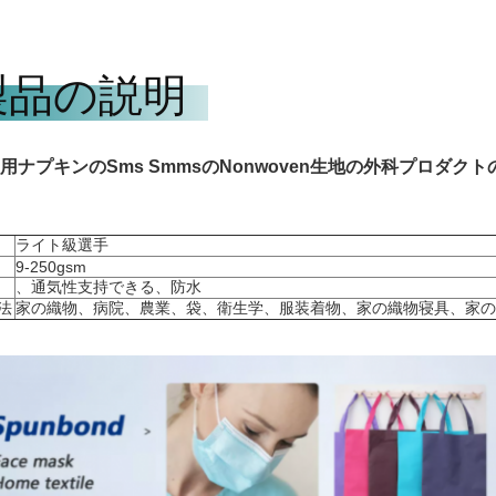
製品の説明
用ナプキンのSms SmmsのNonwoven生地の外科プロダ
ライト級選手
9-250gsm
、通気性支持できる、防水
法
家の織物、病院、農業、袋、衛生学、服装着物、家の織物寝具、家の