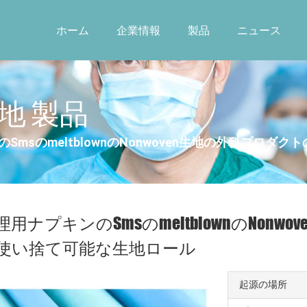
ホーム
企業情報
製品
ニュース
地 製品
SmsのmeltblownのNonwoven生地の外科プロ
理用ナプキンのSmsのmeltblownのNon
使い捨て可能な生地ロール
起源の場所