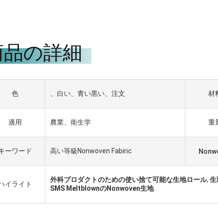
商品の詳細
色
、白い、青い黒い、注文
材
適用
農業、衛生学
重
キーワード
高い等級Nonwoven Fabiric
Nonw
外科プロダクトのための使い捨て可能な生地ロール
,
生
ハイライト
SMS MeltblownのNonwoven生地