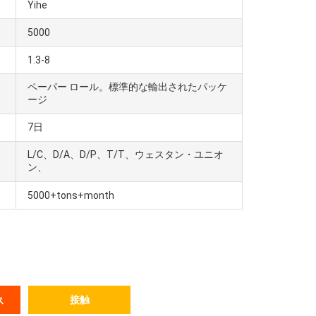
Yihe
5000
1.3-8
ペーパー ロール。標準的な輸出されたパッケ
ージ
7日
L/C、D/A、D/P、T/T、ウェスタン・ユニオ
ン、
5000+tons+month
接触
ス