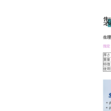
生理
指定
厚さ
重量
特徴
使用