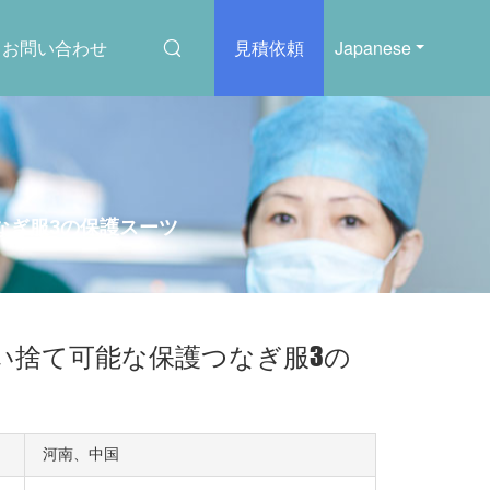
お問い合わせ
見積依頼
Japanese
つなぎ服3の保護スーツ
水使い捨て可能な保護つなぎ服3の
河南、中国