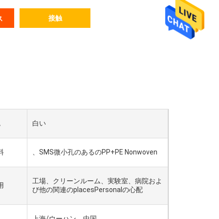
接触
ス
色
白い
料
、SMS微小孔のあるのPP+PE Nonwoven
工場、クリーンルーム、実験室、病院およ
用
び他の関連のplacesPersonalの心配
港
上海/ウーハン、中国