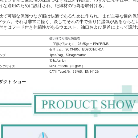
および非常に通気性の保護つなぎ服は外科処置、わずかに化学仕事、商
うな適用のために設計され、絶縁材の行為を取付ける。
捨て可能な保護つなぎ服は快適であるために作られ、まだ主要な目的保
0グラム。それは非常に軽く、決してそれの中で余りに湿気があるならな
付きはフード付き伸縮性があるウエスト、袖口および足首によって設計
使い捨て可能な防護衣
、PP微小孔のある、25-65gsm PP+PE SMS
セリウム、ISO13485、ISO9001のFDA
ング
1pcs/bag、50bags/carton
13kg/carton
ンのサイズ
56*30*38cm （50gsm）
CATIII Type5/6、5B/6B、EN14126
ダクト ショー