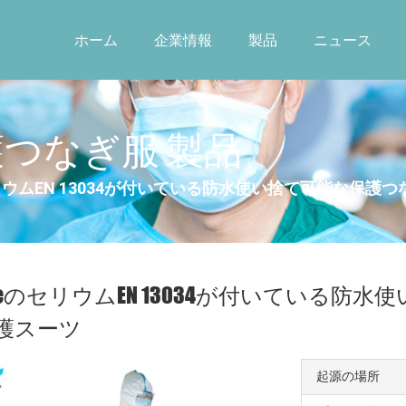
ホーム
企業情報
製品
ニュース
つなぎ服 製品
リウムEN 13034が付いている防水使い捨て可能な保護
peのセリウムEN 13034が付いている防
護スーツ
起源の場所