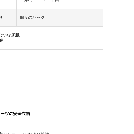
包
個々のパック
なつなぎ服
,
服
スーツの安全衣類