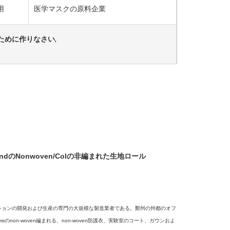
用
医学マスクの原料企業
るために作りなさい
,
ndのNonwoven/Colの非編まれた生地ロール
クト、コレクションの開発および生産の専門の大規模な製造業者である。鄭州の州都のオフ
non-woven編まれる、non-woven防護衣、実験室のコート、ガウンおよ