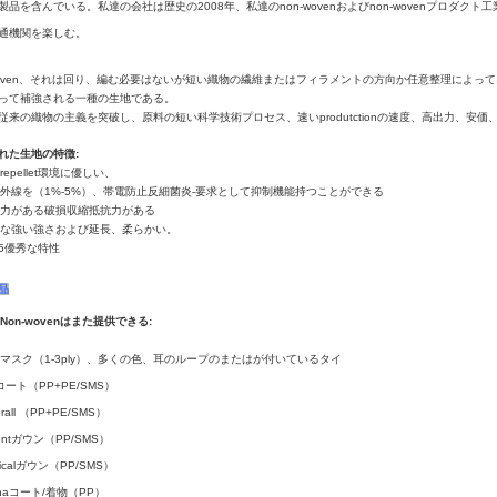
製品を含んでいる。私達の会社は歴史の2008年、私達のnon-wovenおよびnon-wovenプロ
通機関を楽しむ。
woven、それは回り、編む必要はないが短い織物の繊維またはフィラメントの方向か任意整理によってネ
って補強される一種の生地である。
従来の織物の主義を突破し、原料の短い科学技術プロセス、速いprodutctionの速度、高出力、安
れた生地の特徴:
repellet環境に優しい、
反紫外線を（1%-5%）、帯電防止反細菌炎-要求として抑制機能持つことができる
抵抗力がある破損収縮抵抗力がある
無毒な強い強さおよび延長、柔らかい。
5優秀な特性
品
のNon-wovenはまた提供できる:
aceマスク（1-3ply）、多くの色、耳のループのまたはが付いているタイ
bコート（PP+PE/SMS）
erall （PP+PE/SMS）
tientガウン（PP/SMS）
rgicalガウン（PP/SMS）
unaコート/着物（PP）