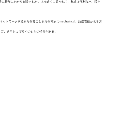
ダクト工業に長年にわたり創設された。上海近くに置かれて、私達は便利な水、陸と
ットワーク構造を形作ることを形作り次にmechaincal、熱接着剤か化学方
価、広い適用および多くのもとの特徴がある。