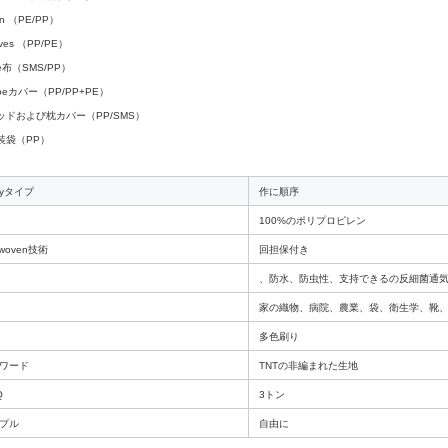
on （PE/PP）
eves （PP/PE）
ble布（SMS/PP）
hoeカバー（PP/PP+PE）
 ベッドおよび枕カバー（PP/SMS）
衣装袋（PP）
lyタイプ
作に順序
100%のポリプロピレン
woven技術
回担保付き
、防水、防虫性、支持できるの反細菌通
家の織物、病院、農業、袋、衛生学、靴
多色刷り
ワード
TNTの非編まれた生地
Q
3トン
プル
自由に