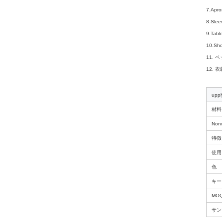
7.Apr
8.Sle
9.Ta
10.S
11.
12. 
upp
材料
Non
特徴
使用
色
キー
MO
サン