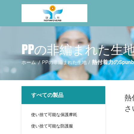
PPの非編まれた生地
熱付着力のSpun
ホーム
/
PPの非編まれた生地
/
すべての製品
熱
さ
使い捨て可能な保護摩耗
使い捨て可能な防護服