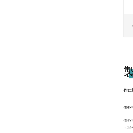
作に
信陽YI
信陽Y
ィスが