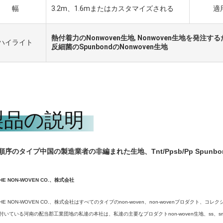
幅
3.2m、1.6mまたはカスタマイズされる
適
熱付着力のNonwoven生地
,
Nonwoven生地を発注す
ハイライト
反細菌のSpunbondのNonwoven生地
製品の説明
順序のタイプ中国の製造業者の非編まれた生地、Tnt/Ppsb/Pp Spunbo
HE NON-WOVEN CO.、株式会社
IHE NON-WOVEN CO.、株式会社はすべてのタイプのnon-woven、non-wovenプロダ
付いている河南の配当郡工業団地の私達の本社は、私達の主要なプロダクトnon-woven生地、ss、smsの