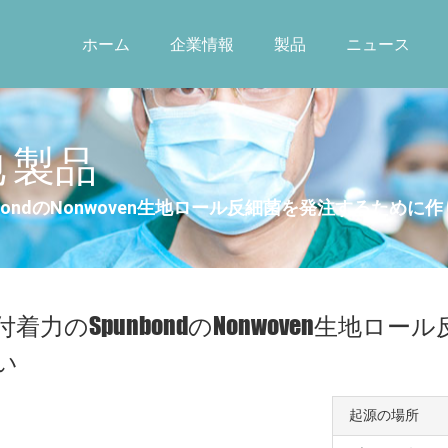
ホーム
企業情報
製品
ニュース
 製品
bondのNonwoven生地ロール反細菌を発注するために
付着力のSpunbondのNonwoven生地
い
起源の場所