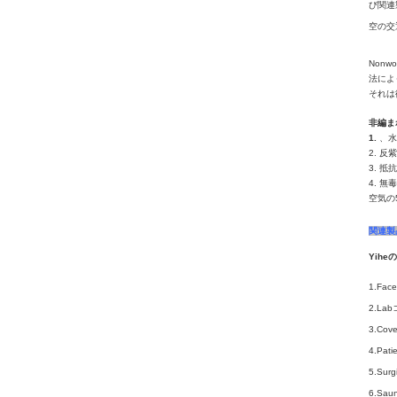
び関連
空の交
Non
法によ
それは
非編ま
1.
、水
2. 
3. 
4. 
空気の
関連製
Yihe
1.F
2.La
3.Cov
4.Pa
5.Su
6.Sa